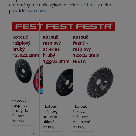
doporučujeme naše výkonné
elektrické brusky
nebo
praktické
aku nářadí
.
Kotouč
Kotouč
Kotouč
rašplový
rašplový
řezný -
hrubý
středně
rašplový
125x22,2mm
hrubý
125x22.2mm
125x22,2mm
FESTA
- kotouč
rašplový
- kotouč
- kotouč
hrubý do
rašplový
řezný a
úhlové
hrubý do
rašplový
brusky -
úhlové
do úhlové
vhodné pro
brusky -
brusky -
rychlé
vhodné pro
vhodné pro
-