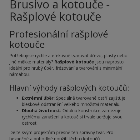
Brusivo a kotouče -
Rašplové kotouče
Profesionální rašplové
kotouče
Potřebujete rychle a efektivně tvarovat dřevo, plasty nebo
jiné měkké materiály?
Rašplové kotouče
jsou naprosto
ideální pro hrubý úběr, frézování a tvarování s minimální
námahou.
Hlavní výhody rašplových kotoučů:
Extrémní úběr:
Speciálně tvarované ostří zajišťuje
bleskové odstranění velkého množství materiálu.
Dlouhá životnost:
Odolná konstrukce zamezuje
rychlému zanášení a kotouč si trvale udržuje svou
ostrost.
Dejte svým projektům přesně ten správný tvar. Pro
bezpečné a pohodlné použití těchto kotoučů