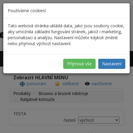
Používáme cookies!
Tato webová stránka ukládá data, jako jsou soubory cookie,
731 37 39 34
0
aby umožnila základní fungování stránek, jakož i marketing,
rformanek@forreus.cz
personalizaci a analýzu. Nastavení můžete kdykoli změnit
nebo přijmout výchozí nastavení.
Přihlášení
/
Registrace
Příjmout vše
Nastavení
Zobrazit HLAVNÍ MENU
porovnání
oblíbené
navštívené
Produkty
Brusivo a brusné nástroje
Rašplové kotouče
FESTA
řazení