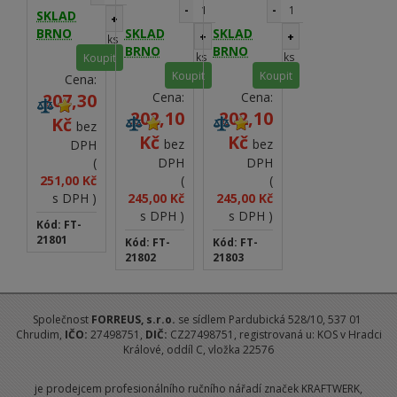
opracování
rychlé
rychlé
-
-
SKLAD
tvrdého i
+
opracování
opracování
měkého
BRNO
SKLAD
SKLAD
tvrdého i
tvrdého i
+
+
ks
dřeva -
měkého
měkkého
BRNO
BRNO
ks
ks
Koupit
maximální
dřeva -
dřeva -
Koupit
Koupit
otáčky
Cena:
maximální
maximální
13.000
otáčky
otáčky
207,30
Cena:
Cena:
ot/min.
13.000
13.000
202,10
202,10
Kč
ot/min.
ot/min.
bez
Kč
Kč
bez
bez
DPH
(
DPH
DPH
251,00 Kč
(
(
s DPH )
245,00 Kč
245,00 Kč
s DPH )
s DPH )
Kód: FT-
21801
Kód: FT-
Kód: FT-
21802
21803
Společnost
FORREUS
, s.r.o.
se sídlem Pardubická 528/10, 537 01
Chrudim,
IČO:
27498751,
DIČ:
CZ27498751, registrovaná u: KOS v Hradci
Králové, oddíl C, vložka 22576
je prodejcem profesionálního ručního nářadí značek KRAFTWERK,