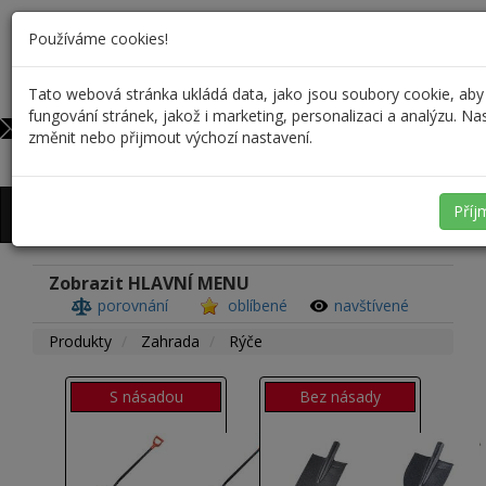
Používáme cookies!
Tato webová stránka ukládá data, jako jsou soubory cookie, aby
731 37 39 34
0
fungování stránek, jakož i marketing, personalizaci a analýzu. N
rformanek@forreus.cz
změnit nebo přijmout výchozí nastavení.
Přihlášení
/
Registrace
Příj
Zobrazit HLAVNÍ MENU
porovnání
oblíbené
navštívené
Produkty
Zahrada
Rýče
S násadou
Bez násady