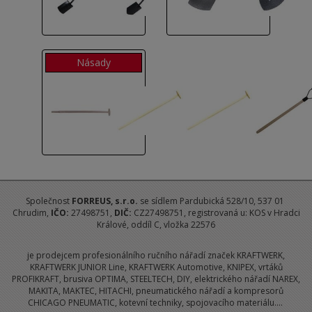
Násady
Společnost
FORREUS
, s.r.o.
se sídlem Pardubická 528/10, 537 01
Chrudim,
IČO:
27498751,
DIČ:
CZ27498751, registrovaná u: KOS v Hradci
Králové, oddíl C, vložka 22576
je prodejcem profesionálního ručního nářadí značek KRAFTWERK,
KRAFTWERK JUNIOR Line, KRAFTWERK Automotive, KNIPEX, vrtáků
PROFIKRAFT, brusiva OPTIMA, STEELTECH, DIY, elektrického nářadí NAREX,
MAKITA, MAKTEC, HITACHI, pneumatického nářadí a kompresorů
CHICAGO PNEUMATIC, kotevní techniky, spojovacího materiálu....