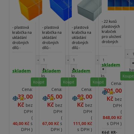
- 22 kusů
plastových
- plastová
- plastová
- plastová
krabiček
krabička na
krabička na
krabička na
pro uložení
ukládání
ukládání
ukládání
drobných
drobných
drobných
drobných
dílů -
dílů -
dílů -
dílů -
vhodné do
vhodné do
vhodné do
vhodné do
-
dílenských
dílenských
dílenských
dílenských
-
-
-
vozíků &
vozíků
vozíků
vozíků
skladem
stěn
KRAFTWERK
KRAFTWERK
KRAFTWERK
+
+
+
ba
skladem
skladem
skladem
KRAFTWERK
ks
ks
ks
Koupit
Koupit
Koupit
Koupit
Cena:
Cena:
Cena:
Cena:
701,00
33,00
55,00
92,00
Kč
bez
Kč
Kč
Kč
bez
bez
bez
DPH
DPH
DPH
DPH
(
(
(
(
848,00 Kč
40,00 Kč
s
67,00 Kč
s
111,00 Kč
s DPH )
DPH )
DPH )
s DPH )
Kód: KR-