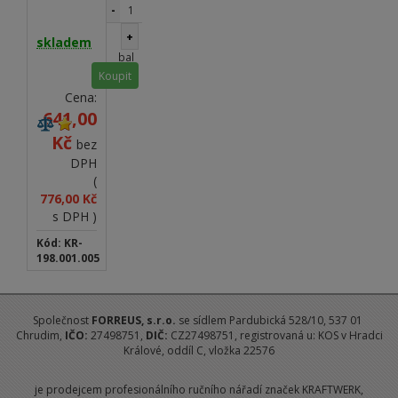
vhodné do
-
dílenských
vozíků &
+
skladem
stěn
bal
KRAFTWERK
Koupit
Cena:
641,00
Kč
bez
DPH
(
776,00 Kč
s DPH )
Kód: KR-
198.001.005
Společnost
FORREUS
, s.r.o.
se sídlem Pardubická 528/10, 537 01
Chrudim,
IČO:
27498751,
DIČ:
CZ27498751, registrovaná u: KOS v Hradci
Králové, oddíl C, vložka 22576
je prodejcem profesionálního ručního nářadí značek KRAFTWERK,