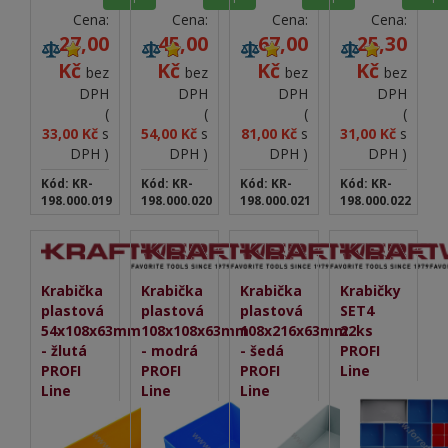
Cena:
Cena:
Cena:
Cena:
27,00
45,00
67,00
25,30
Kč
Kč
Kč
Kč
bez
bez
bez
bez
DPH
DPH
DPH
DPH
(
(
(
(
33,00 Kč
s
54,00 Kč
s
81,00 Kč
s
31,00 Kč
s
DPH )
DPH )
DPH )
DPH )
Kód: KR-
Kód: KR-
Kód: KR-
Kód: KR-
198.000.019
198.000.020
198.000.021
198.000.022
Krabička
Krabička
Krabička
Krabičky
plastová
plastová
plastová
SET4
54x108x63mm
108x108x63mm
108x216x63mm
22ks
- žlutá
- modrá
- šedá
PROFI
PROFI
PROFI
PROFI
Line
Line
Line
Line