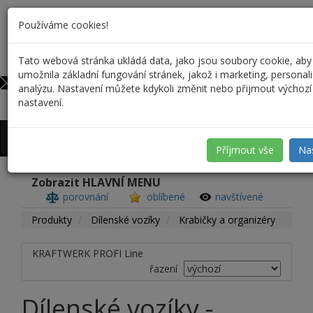
Používáme cookies!
Tato webová stránka ukládá data, jako jsou soubory cookie, aby
731 37 39 34
0
umožnila základní fungování stránek, jakož i marketing, personali
rformanek@forreus.cz
analýzu. Nastavení můžete kdykoli změnit nebo přijmout výchozí
nastavení.
Přihlášení
/
Registrace
Příjmout vše
Na
Zobrazit HLAVNÍ MENU
porovnání
oblíbené
navštívené
Produkty
Dílenské vozíky
Krabičky a organizéry
KRAFTWERK PROFI Line
řazení
Dílenské vozíky -