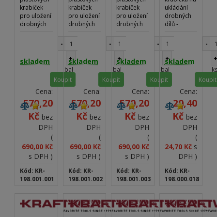
krabiček
krabiček
krabiček
ukládání
pro uložení
pro uložení
pro uložení
drobných
drobných
drobných
drobných
dílů -
dílů -
dílů -
dílů -
vhodné do
vhodné do
vhodné do
vhodné do
dílenských
-
-
-
-
dílenských
dílenských
dílenských
vozíků
vozíků &
vozíků &
vozíků &
KRAFTWERK
+
+
+
skladem
skladem
skladem
skladem
stěn
stěn
stěn
bal
bal
bal
k
KRAFTWERK
KRAFTWERK
KRAFTWERK
Koupit
Koupit
Koupit
Koupit
Cena:
Cena:
Cena:
Cena:
570,20
570,20
570,20
20,40
Kč
Kč
Kč
Kč
bez
bez
bez
bez
DPH
DPH
DPH
DPH
(
(
(
(
690,00 Kč
690,00 Kč
690,00 Kč
24,70 Kč
s
s DPH )
s DPH )
s DPH )
DPH )
Kód: KR-
Kód: KR-
Kód: KR-
Kód: KR-
198.001.001
198.001.002
198.001.003
198.000.018