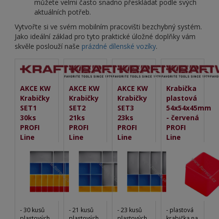
můžete velmi často snadno přeskládat podle svých
aktuálních potřeb.
Vytvořte si ve svém mobilním pracovišti bezchybný systém.
Jako ideální základ pro tyto praktické úložné doplňky vám
skvěle poslouží naše
prázdné dílenské vozíky
.
AKCE KW
AKCE KW
AKCE KW
Krabička
Krabičky
Krabičky
Krabičky
plastová
SET1
SET2
SET3
54x54x45mm
30ks
21ks
23ks
- červená
PROFI
PROFI
PROFI
PROFI
Line
Line
Line
Line
- 30 kusů
- 21 kusů
- 23 kusů
- plastová
plastových
plastových
plastových
krabička na