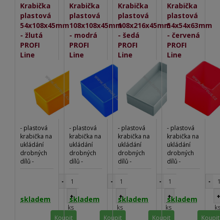
Krabička
Krabička
Krabička
Krabička
plastová
plastová
plastová
plastová
54x108x45mm
108x108x45mm
108x216x45mm
54x54x63mm
- žlutá
- modrá
- šedá
- červená
PROFI
PROFI
PROFI
PROFI
Line
Line
Line
Line
- plastová
- plastová
- plastová
- plastová
krabička na
krabička na
krabička na
krabička na
ukládání
ukládání
ukládání
ukládání
drobných
drobných
drobných
drobných
dílů -
dílů -
dílů -
dílů -
vhodné do
vhodné do
vhodné do
vhodné do
dílenských
dílenských
dílenských
dílenských
-
-
-
-
vozíků
vozíků
vozíků
vozíků
KRAFTWERK
KRAFTWERK
KRAFTWERK
KRAFTWERK
+
+
+
skladem
skladem
skladem
skladem
ks
ks
ks
k
Koupit
Koupit
Koupit
Koupit